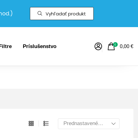
hod.)
Vyhľadať produkt
0
Filtre
Príslušenstvo
0,00
€