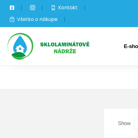
❘
❘
Kontakt
❘
Všetko o nákupe
❘
E-sh
Show