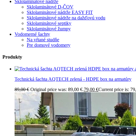
Sklolaminátové nádrže
Sklolaminátové D-ČOV
Sklolaminátové nádrže EASY FIT
Sklolaminátové nádrže na dažďovú vodu
Sklolaminátové septiky
Sklolaminátové žumpy
Vodomerné šachty
Na vŕtané studňe
Pre domové vodomery
Produkty
Technická šachta AQTECH zelená - HDPE box na armatúry
89,00
€
Original price was: 89,00 €.
79,00
€
Current price is: 79