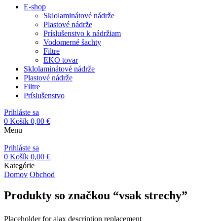
E-shop
Sklolaminátové nádrže
Plastové nádrže
Príslušenstvo k nádržiam
Vodomerné šachty
Filtre
EKO tovar
Sklolaminátové nádrže
Plastové nádrže
Filtre
Príslušenstvo
Prihláste sa
0
Košík
0,00
€
Menu
Prihláste sa
0
Košík
0,00
€
Kategórie
Domov
Obchod
Produkty so značkou “vsak strechy”
Placeholder for ajax description replacement