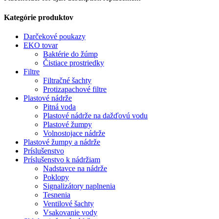
Kategórie produktov
Darčekové poukazy
EKO tovar
Baktérie do žúmp
Čistiace prostriedky
Filtre
Filtračné šachty
Protizapachové filtre
Plastové nádrže
Pitná voda
Plastové nádrže na dažďovú vodu
Plastové žumpy
Volnostojace nádrže
Plastové žumpy a nádrže
Príslušenstvo
Príslušenstvo k nádržiam
Nadstavce na nádrže
Poklopy
Signalizátory naplnenia
Tesnenia
Ventilové šachty
Vsakovanie vody